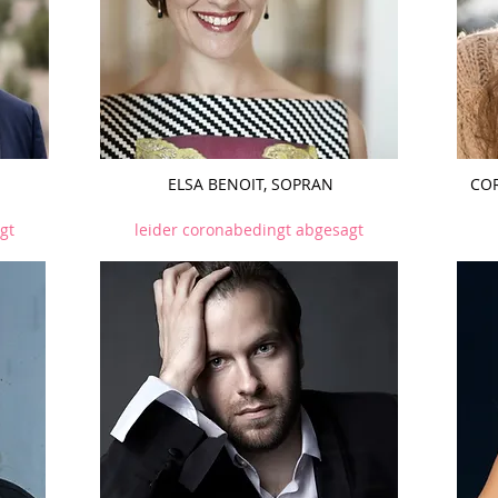
ELSA BENOIT, SOPRAN
CO
gt
leider coronabedingt abgesagt