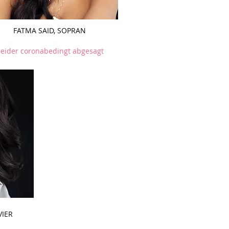
FATMA SAID, SOPRAN
leider coronabedingt abgesagt
VIER