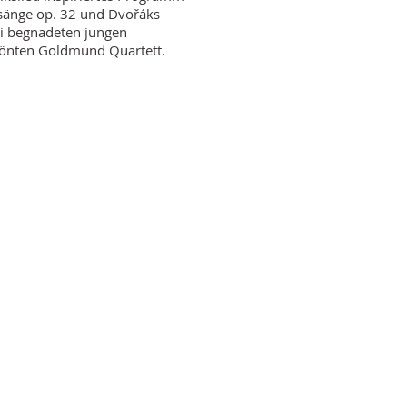
änge op. 32 und Dvořáks
i begnadeten jungen
krönten Goldmund Quartett.