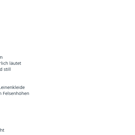
lm
lich läutet
 still
 Leinenkleide
en Felsenhöhen
cht