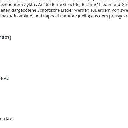
legendärem Zyklus An die ferne Geliebte, Brahms' Lieder und Ges
elten dargebotene Schottische Lieder werden außerdem von zwe
nchas Adt (Violine) und Raphael Paratore (Cello) aus dem preisge
1827)
ie Au
ntriv'd