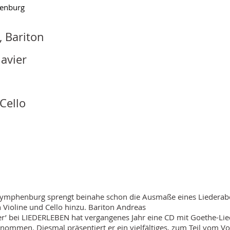
henburg
 Bariton
avier
Cello
Nymphenburg sprengt beinahe schon die Ausmaße eines Liederaben
Violine und Cello hinzu. Bariton Andreas
ter’ bei LIEDERLEBEN hat vergangenes Jahr eine CD mit Goethe-Lie
ommen. Diesmal präsentiert er ein
vielfältiges, zum Teil vom 