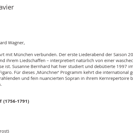
vier
ard Wagner,
 Art mit München verbunden. Der erste Liederabend der Saison 20
d ihrem Liedschaffen – interpretiert natürlich von einer wasche
ist. Susanne Bernhard hat hier studiert und debütierte 1997 im
igaro. Für dieses ‚Münchner‘ Programm kehrt die international ge
rahlenden und fein nuancierten Sopran in ihrem Kernrepertoire bri
n.
(1756-1791)
rost)