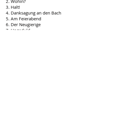
2. Wohin?
3. Halt!
4. Danksagung an den Bach
5. Am Feierabend
6. Der Neugierige
7. Ungeduld
8. Morgengruß
9. Des Müllers Blumen
10. Tränenregen
11. Mein!
12. Pause
13. Mit dem grünen Lautenbande
14. Der Jäger
15. Eifersucht und Stolz
16. Die liebe Farbe
17. Die böse Farbe
18. Trockne Blumen
19. Der Müller und der Bach
20. Des Baches Wiegenlied
Augen zu...")
ZUM ARCHIV 2019