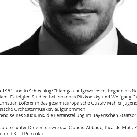
R
en 1981 und in Schleching/Chiemgau aufgewachsen, begann als N
iem. Es folgten Studien bei Johannes Ritzkowsky und Wolfgang G
hristian Loferer in das gesamteuropäische Gustav Mahler Jugend
päische Orchestermusiker, aufgenommen.
end seines Studiums, die Festanstellung im Bayerischen Staatsor
 Loferer unter Dirigenten wie u.a. Claudio Abbado, Ricardo Muti,
n und Kirill Petrenko.