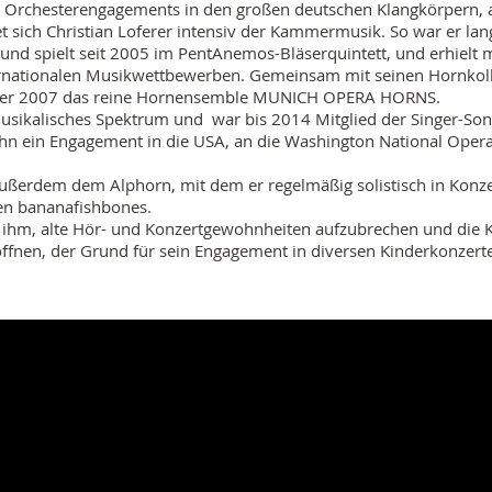
n Orchesterengagements in den großen deutschen Klangkörpern, 
t sich Christian Loferer intensiv der Kammermusik. So war er lan
und spielt seit 2005 im PentAnemos-Bläserquintett, und erhielt 
ternationalen Musikwettbewerben. Gemeinsam mit seinen Hornko
te er 2007 das reine Hornensemble MUNICH OPERA HORNS.
musikalisches Spektrum und war bis 2014 Mitglied der Singer-Son
n ein Engagement in die USA, an die Washington National Opera
 außerdem dem Alphorn, mit dem er regelmäßig solistisch in Konze
den bananafishbones.
es ihm, alte Hör- und Konzertgewohnheiten aufzubrechen und die K
öffnen, der Grund für sein Engagement in diversen Kinderkonzert