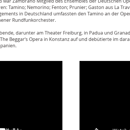
 war Zambrano Mitglied des Ensembles der Deutschen Oper, 
ren: Tamino; Nemorino; Fenton; Prunier; Gaston aus La Tra
agements in Deutschland umfassten den Tamino an der Oper
ener Rundfunkorchester.
abende, darunter am Theater Freiburg, in Padua und Granad
 The Beggar‘s Opera in Konstanz auf und debütierte im dara
Spanien.